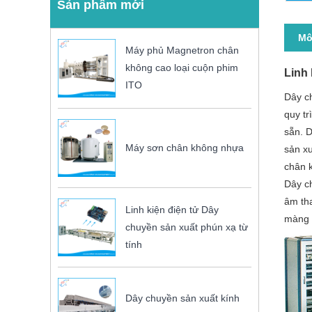
Sản phẩm mới
Mô
Máy phủ Magnetron chân
không cao loại cuộn phim
Linh 
ITO
Dây ch
quy tr
sẵn. 
Máy sơn chân không nhựa
sản xu
chân 
Dây ch
âm th
Linh kiện điện tử Dây
màng 
chuyền sản xuất phún xạ từ
tính
Dây chuyền sản xuất kính