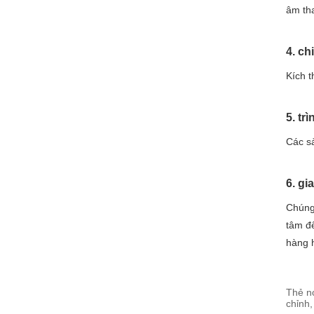
âm tha
4. ch
Kích t
5. tr
Các sả
6. gi
Chúng 
tâm đ
hàng h
Thẻ nó
chỉnh,