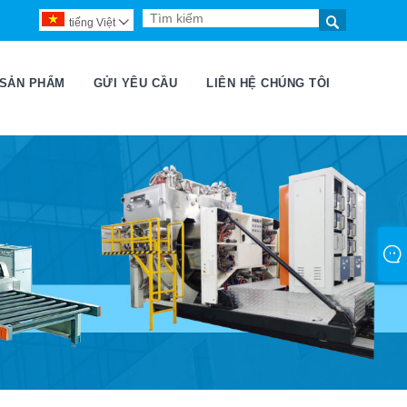

tiếng Việt

 SẢN PHẨM
GỬI YÊU CẦU
LIÊN HỆ CHÚNG TÔI