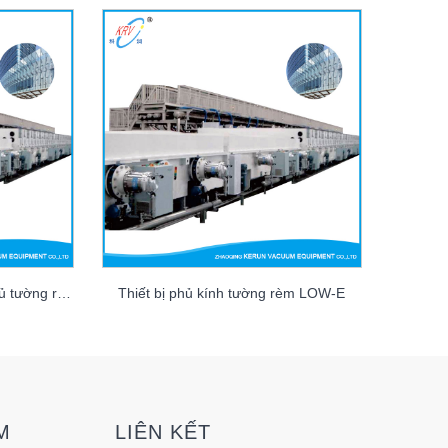
Dây chuyền sản xuất kính phủ tường rèm LOW-E
Thiết bị phủ kính tường rèm LOW-E
M
LIÊN KẾT