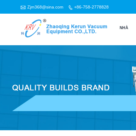

Zjm368@sina.com
+86-758-2778828

NHÀ