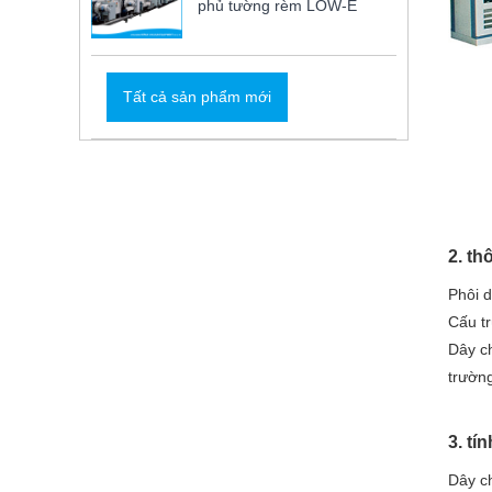
phủ tường rèm LOW-E
Tất cả sản phẩm mới
2. th
Phôi d
Cấu tr
Dây ch
trường
3. t
Dây ch