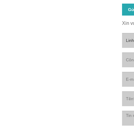
Gử
Xin v