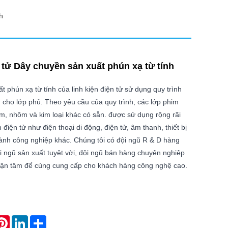
h
 tử Dây chuyền sản xuất phún xạ từ tính
 phún xạ từ tính của linh kiện điện tử sử dụng quy trình
h cho lớp phủ. Theo yêu cầu của quy trình, các lớp phim
im, nhôm và kim loại khác có sẵn. được sử dụng rộng rãi
điện tử như điện thoại di động, điện tử, âm thanh, thiết bị
ành công nghiệp khác. Chúng tôi có đội ngũ R & D hàng
ội ngũ sản xuất tuyệt vời, đội ngũ bán hàng chuyên nghiệp
 tận tâm để cùng cung cấp cho khách hàng công nghệ cao.
atsApp
Pinterest
LinkedIn
Share