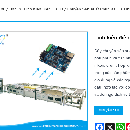
hủy Tinh
>
Linh Kiện Điện Tử Dây Chuyền Sản Xuất Phún Xạ Từ Tín
Linh kiện điện
Dây chuyền sản xuất
phủ phún xạ từ tín
niken, crom, hợp k
trong các sản phẩm 
gia dụng và các ng
đầu, hợp tác với đ
và đội ngũ dịch vụ
Gửi yêu cầu
Facebook
X
Wh