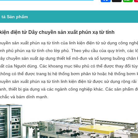
 tả Sản phẩm
kiện điện tử Dây chuyền sản xuất phún xạ từ tính
uyền sản xuất phún xạ từ tính của linh kiện điện tử sử dụng công nghệ
ình phủ phún xạ từ tính cho lớp phủ. Theo yêu cầu của quy trình, các 
Dây chuyền sản xuất áp dụng thiết kế mô-đun và số lượng buồng chân 
ất của Người dùng. Các khoang mục tiêu phủ có thể được thay đổi tùy
không có thể được trang bị hệ thống bơm phân tử hoặc hệ thống bơm k
uyền sản xuất phún xạ từ tính linh kiện điện tử được sử dụng rộng rãi 
anh, thiết bị gia dụng và các ngành công nghiệp khác. Các sản phẩm đ
chắc và bám dính mạnh.